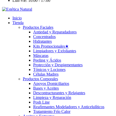
Lun-Vie: 10:00 - 17:00
Inicio
Tienda
Productos Faciales
Antiedad y Reparadadores
Concentrados
Hidratantes
Kits Promocionales
★
Limpiadores y Exfoliantes
Máscaras
Peeling y Ácidos
Protección y Despigmentantes
Tónicos y Lociones
Células Madres
Productos Corporales
Apoyos Domiciliarios
Bases y Aceites
Descontracturantes y Relajantes
Limpieza y Reparación
Posh Line
Reafirmantes Modeladores y Anticelulíticos
Tratamiento Frío Calor