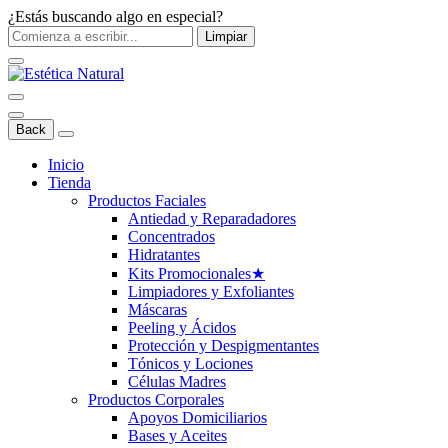
¿Estás buscando algo en especial?
Limpiar
Back
Inicio
Tienda
Productos Faciales
Antiedad y Reparadadores
Concentrados
Hidratantes
Kits Promocionales
★
Limpiadores y Exfoliantes
Máscaras
Peeling y Ácidos
Protección y Despigmentantes
Tónicos y Lociones
Células Madres
Productos Corporales
Apoyos Domiciliarios
Bases y Aceites