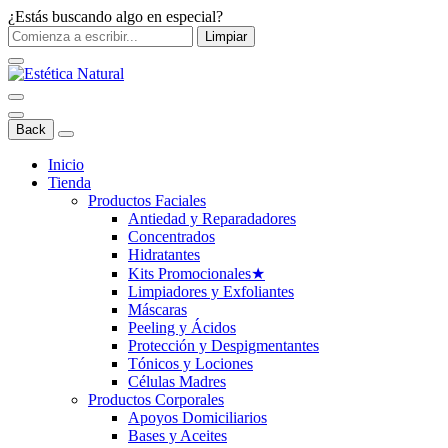
¿Estás buscando algo en especial?
Limpiar
Back
Inicio
Tienda
Productos Faciales
Antiedad y Reparadadores
Concentrados
Hidratantes
Kits Promocionales
★
Limpiadores y Exfoliantes
Máscaras
Peeling y Ácidos
Protección y Despigmentantes
Tónicos y Lociones
Células Madres
Productos Corporales
Apoyos Domiciliarios
Bases y Aceites