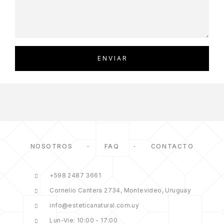
NOSOTROS
FAQ
CONTACTO
+598 2487 3661
Cornelio Cantera 2734, Montevideo, Uruguay
info@esteticanatural.com.uy
Lun-Vie: 10:00 - 17:00