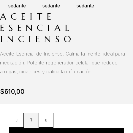
ACEITE
ESENCIAL
INCIENSO
Aceite Esencial de Incienso. Calma la mente, ideal para
meditación. Potente regenerador celular que reduce
arrugas, cicatrices y calma la inflamación.
$
610,00