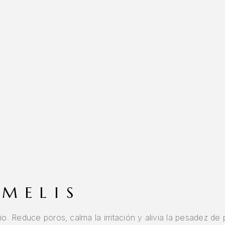
MELIS
o. Reduce poros, calma la irritación y alivia la pesadez de p