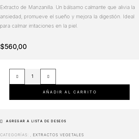
Extracto de Manzanilla. Un bálsamo calmante que alivia la
ansiedad, promueve el sueño y mejora la digestión. Ideal
para calmar irritaciones en la piel.
$
560,00
AÑADIR AL CARRITO
AGREGAR A LISTA DE DESEOS
CATEGORÍAS:
,
EXTRACTOS VEGETALES