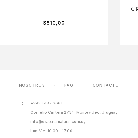
C
$
610,00
NOSOTROS
FAQ
CONTACTO
+598 2487 3661
Cornelio Cantera 2734, Montevideo, Uruguay
info@esteticanatural.com.uy
Lun-Vie: 10:00 - 17:00