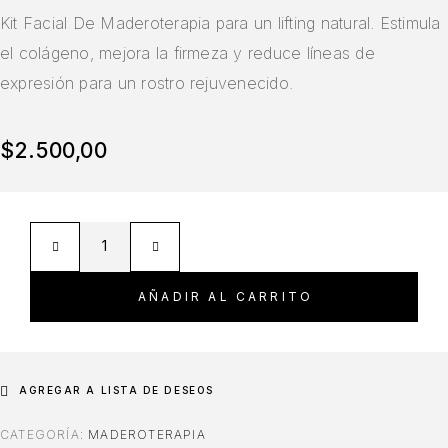
Kit Facial De Maderoterapia para un lifting natural. Estimula
el colágeno, mejora la firmeza y reduce líneas de
expresión para un rostro rejuvenecido.
$
2.500,00
AÑADIR AL CARRITO
AGREGAR A LISTA DE DESEOS
CATEGORÍA:
MADEROTERAPIA