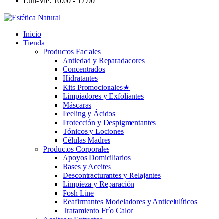
Lun-Vie: 10:00 - 17:00
Inicio
Tienda
Productos Faciales
Antiedad y Reparadadores
Concentrados
Hidratantes
Kits Promocionales
★
Limpiadores y Exfoliantes
Máscaras
Peeling y Ácidos
Protección y Despigmentantes
Tónicos y Lociones
Células Madres
Productos Corporales
Apoyos Domiciliarios
Bases y Aceites
Descontracturantes y Relajantes
Limpieza y Reparación
Posh Line
Reafirmantes Modeladores y Anticelulíticos
Tratamiento Frío Calor