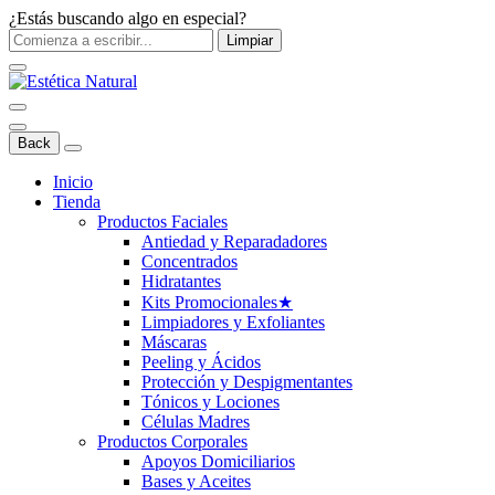
¿Estás buscando algo en especial?
Limpiar
Back
Inicio
Tienda
Productos Faciales
Antiedad y Reparadadores
Concentrados
Hidratantes
Kits Promocionales
★
Limpiadores y Exfoliantes
Máscaras
Peeling y Ácidos
Protección y Despigmentantes
Tónicos y Lociones
Células Madres
Productos Corporales
Apoyos Domiciliarios
Bases y Aceites