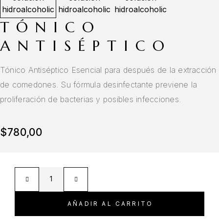
TÓNICO
ANTISÉPTICO
Tónico Antiséptico
Esencial para después de la extracción
de comedones. Su fórmula desinfectante previene la
proliferación de bacterias y posibles infecciones.
$
780,00
AÑADIR AL CARRITO