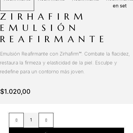
ZIRHAFIRM
EMULSIÓN
REAFIRMANTE
Emulsión Reafirmante con Zirhafirm™. Combate la flacidez,
restaura la firmeza y elasticidad de la piel. Esculpe y
redefine para un contorno más joven.
$
1.020,00