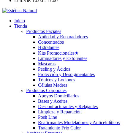
Lun-Vie: 10:00 - 17:00
Inicio
Tienda
Productos Faciales
Antiedad y Reparadadores
Concentrados
Hidratantes
Kits Promocionales
★
Limpiadores y Exfoliantes
Máscaras
Peeling y Ácidos
Protección y Despigmentantes
Tónicos y Lociones
Células Madres
Productos Corporales
Apoyos Domiciliarios
Bases y Aceites
Descontracturantes y Relajantes
Limpieza y Reparación
Posh Line
Reafirmantes Modeladores y Anticelulíticos
Tratamiento Frío Calor