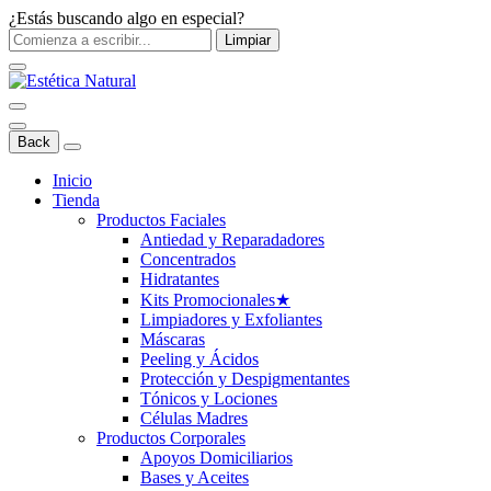
¿Estás buscando algo en especial?
Limpiar
Back
Inicio
Tienda
Productos Faciales
Antiedad y Reparadadores
Concentrados
Hidratantes
Kits Promocionales
★
Limpiadores y Exfoliantes
Máscaras
Peeling y Ácidos
Protección y Despigmentantes
Tónicos y Lociones
Células Madres
Productos Corporales
Apoyos Domiciliarios
Bases y Aceites