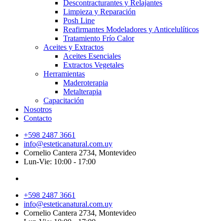
Descontracturantes y Relajantes
Limpieza y Reparación
Posh Line
Reafirmantes Modeladores y Anticelulíticos
Tratamiento Frío Calor
Aceites y Extractos
Aceites Esenciales
Extractos Vegetales
Herramientas
Maderoterapia
Metalterapia
Capacitación
Nosotros
Contacto
+598 2487 3661
info@esteticanatural.com.uy
Cornelio Cantera 2734, Montevideo
Lun-Vie: 10:00 - 17:00
+598 2487 3661
info@esteticanatural.com.uy
Cornelio Cantera 2734, Montevideo