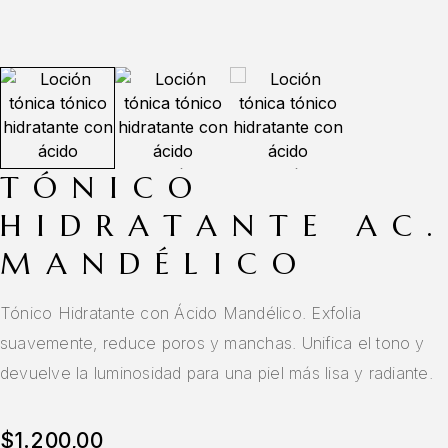
TÓNICO
HIDRATANTE AC.
MANDÉLICO
Tónico Hidratante con Ácido Mandélico. Exfolia
suavemente, reduce poros y manchas. Unifica el tono y
devuelve la luminosidad para una piel más lisa y radiante.
$
1.200,00