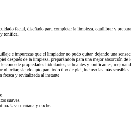
uidado facial, diseñado para completar la limpieza, equilibrar y prepara
y tonifica.
illaje e impurezas que el limpiador no pudo quitar, dejando una sensaci
 piel después de la limpieza, preparándola para una mejor absorción de l
le concede propiedades hidratantes, calmantes y tonificantes, mejorando
r ni irritar, siendo apto para todo tipo de piel, incluso las más sensibles.
fresca y revitalizada al instante.
o.
tos suaves.
utina. Usar mañana y noche.