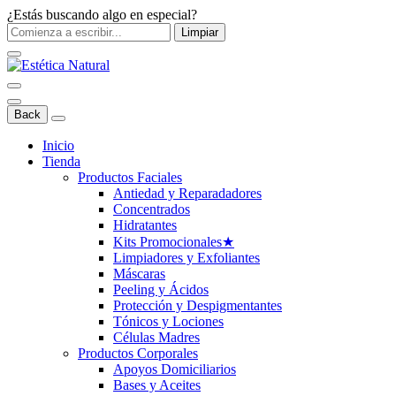
¿Estás buscando algo en especial?
Limpiar
Back
Inicio
Tienda
Productos Faciales
Antiedad y Reparadadores
Concentrados
Hidratantes
Kits Promocionales
★
Limpiadores y Exfoliantes
Máscaras
Peeling y Ácidos
Protección y Despigmentantes
Tónicos y Lociones
Células Madres
Productos Corporales
Apoyos Domiciliarios
Bases y Aceites