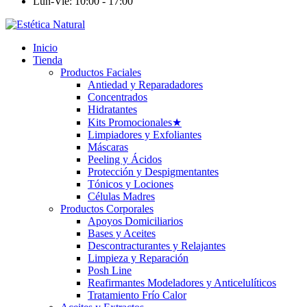
Lun-Vie: 10:00 - 17:00
Inicio
Tienda
Productos Faciales
Antiedad y Reparadadores
Concentrados
Hidratantes
Kits Promocionales
★
Limpiadores y Exfoliantes
Máscaras
Peeling y Ácidos
Protección y Despigmentantes
Tónicos y Lociones
Células Madres
Productos Corporales
Apoyos Domiciliarios
Bases y Aceites
Descontracturantes y Relajantes
Limpieza y Reparación
Posh Line
Reafirmantes Modeladores y Anticelulíticos
Tratamiento Frío Calor